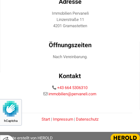
Adresse
Immobilien Pervaneli
Linzerstraße 11
4201 Gramastetten
Öffnungszeiten
Nach Vereinbarung.
Kontakt
+43 664 5306310

immobilien@pervaneli.com

Start
|
Impressum
|
Datenschutz
hCaptcha
Website erstellt von HEROLD